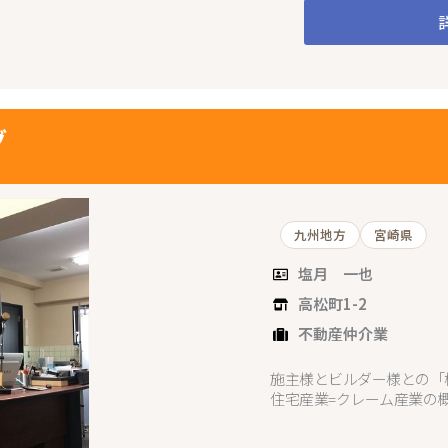
グ
九州地方
宮崎県
塩月 一也
高松町1-2
不動産仲介業
施主様とビルダー様との「
住宅産業=クレーム産業の概