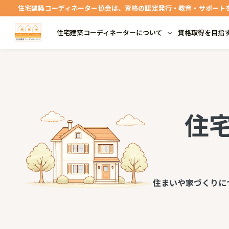
内
住宅建築コーディネーター協会は、資格の認定発行・教育・サポート
容
住宅建築コーディネーターについて
資格取得を目指
を
ス
キ
ッ
プ
住
住まいや家づくりに