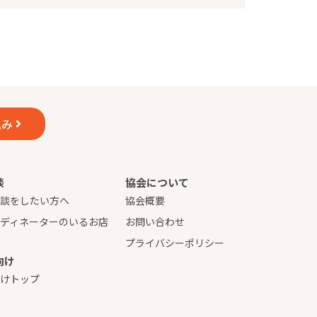
ある場合
ます。
込み
したうえで、適切に対応します。
談
協会について
、本ポリシーの内容を適宜見直し、
相談をしたい方へ
協会概要
ーディネーターのいるお店
お問い合わせ
プライバシーポリシー
向け
向けトップ