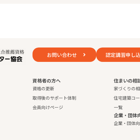
を提供するため、当協会が業務を委託する事業者へ開示する必要が
要である場合
び安全性を確保するため、必要かつ適切なセキュリティ対策を講じ
お問い合わせ
認定講習申し
照会、修正、削除等を希望される場合は、ご本人であることを確認
資格者の方へ
住まいの相
して適用される日本の法令およびその他の規範を遵守するとともに
資格の更新
家づくりの
取得後のサポート体制
住宅建築コ
会員向けページ
一覧
企業・団体
するお問い合わせは、下記までご連絡ください。
企業・団体
ー協会