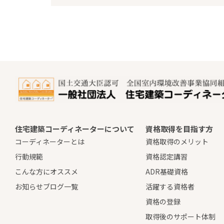
・お客さまが希望されるサービス
・法令に基づき開示することが必
個人情報の安全対策
当協会は、個人情報の正確性およ
ご本人からの照会
お客さまが、ご本人の個人情報の
法令・規範の遵守と見直し
住宅建築コーディネーターについて
資格取得を目指す方
当協会は、保有する個人情報に関
コーディネーターとは
資格取得のメリット
改善に努めます。
行動規範
資格認定講習
こんな方にオススメ
ADR基礎資格
お問い合わせ
お知らせブログ一覧
活躍する資格者
当協会の個人情報の取り扱いに関
資格の登録
団体名：住宅建築コーディネータ
取得後のサポート体制