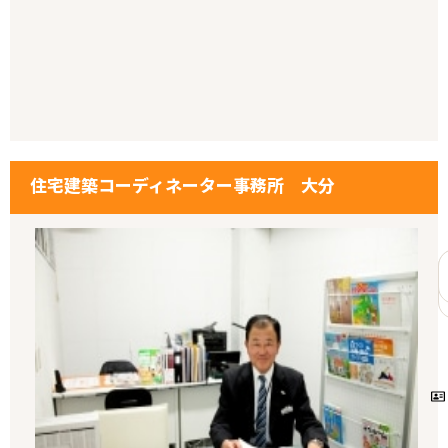
住宅建築コーディネーター事務所 大分