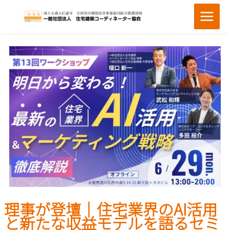
内
容
を
ス
キ
コーディネーターとは
ッ
プ
行動規範
こんな方にオススメ
お知らせブログ一覧
資格取得のメリット
理事が登壇｜住宅業界のAI活用
資格認定講習
と新たな収益モデルを語るセミ
ADR基礎資格