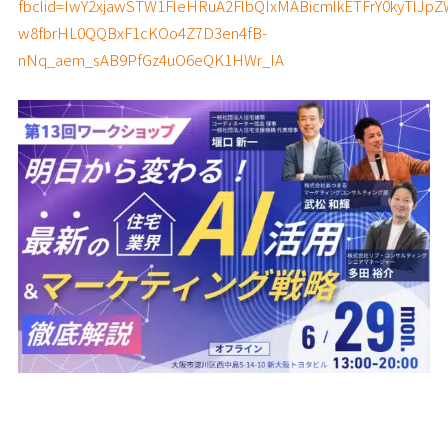
fbclid=IwY2xjawSTW1FleHRuA2FlbQIxMABicmlkETFrY0ky
w8fbrHL0QQBxF1cKOo4Z7D3en4fB-
nNq_aem_sAB9PfGz4uO6eQK1HWr_IA