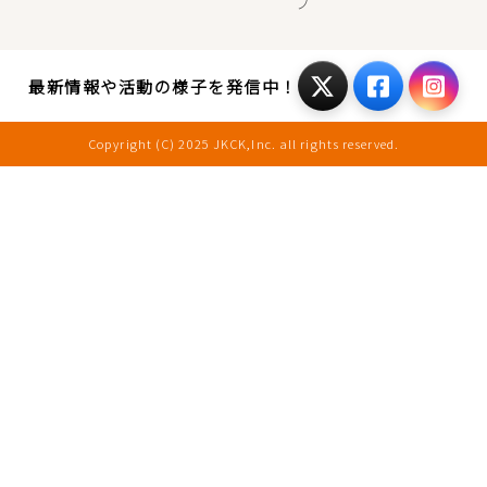
プ
X-
Faceboo
Inst
最新情報や活動の様子を発信中！
twitter
Copyright (C) 2025 JKCK,Inc. all rights reserved.