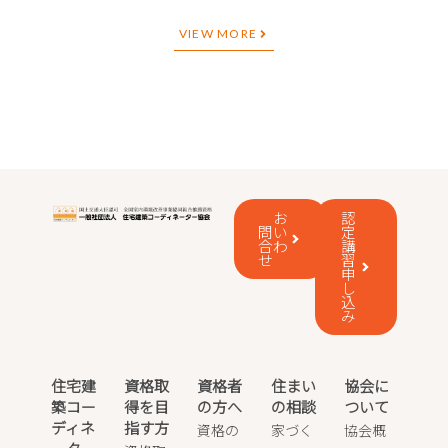
VIEW MORE
お
認
問い
定
合わ
講
せ
習
申
し
込
み
住宅建
資格取
資格者
住まい
協会に
築コー
得を目
の方へ
の相談
ついて
ディネ
指す方
資格の
家づく
協会概