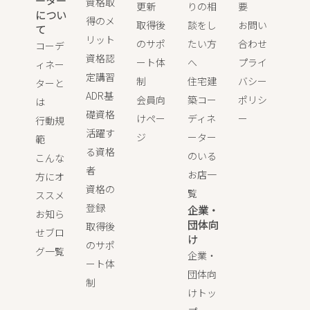
ーター
資格取
更新
りの相
要
につい
得のメ
取得後
談をし
お問い
て
リット
のサポ
たい方
合わせ
コーデ
資格認
ート体
へ
プライ
ィネー
定講習
制
住宅建
バシー
ターと
ADR基
会員向
築コー
ポリシ
は
礎資格
けペー
ディネ
ー
行動規
活躍す
ジ
ーター
範
る資格
のいる
こんな
者
お店一
方にオ
資格の
覧
ススメ
登録
企業・
お知ら
団体向
取得後
せブロ
け
のサポ
グ一覧
企業・
ート体
団体向
制
けトッ