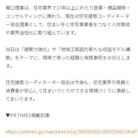
堰口理事は、住宅業界で17年以上にわたり営業・商品開発・
コンサルティングに携わり、現在は住宅建築コーディネータ
企業・団体向けトップ
ー協会理事として、住まい手と住宅事業者をつなぐ人材育成
や業界活性化に取り組んでいます。
当日は「提案力強化」や「地域工務店の新たな収益モデル構
協会概要
築」をテーマに、現場で培った経験と実践事例をお伝えしま
す。
住宅建築コーディネーター協会は今後も、住宅業界の発展と
消費者が安心して住まいづくりができる環境づくりに貢献し
てまいります。
▼PR TIMES掲載記事
https://prtimes.jp/main/html/rd/p/000000055.000025942.html?