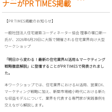
ナーがPR TIMES掲載
資格の登録
活躍する資格者
【PR TIMES掲載のお知らせ】
取得後のサポート体制
一般社団法人住宅建築コーディネーター協会 理事の堰口新一
氏が、2026年6月29日に大阪で開催される住宅業界向け大型
ワークショップ
資格の更新
「明日から変わる！最新の住宅業界AI活用＆マーケティング
取得後のサポート体制
戦略徹底解説」に登壇することがPR TIMESで発表されまし
た。
会員向けページ
本ワークショップでは、住宅業界におけるAI活用、営業DX、
マーケティング戦略に加え、新築市場縮小時代における新た
家づくりの相談したい方へ
な収益モデルについて、業界を代表する専門家が実践事例を
交えながら解説します。
住宅建築コーディネーターがいるお店